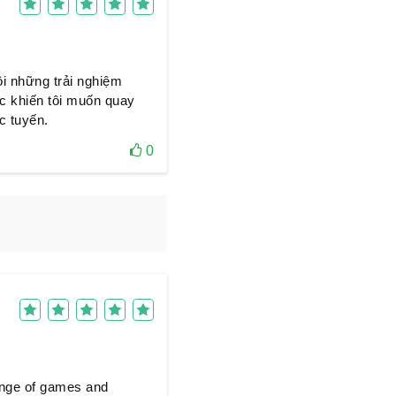
i những trải nghiệm
ắc khiến tôi muốn quay
c tuyến.
0
range of games and