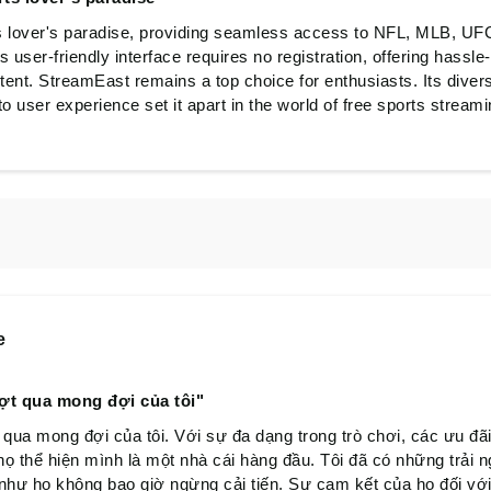
s lover's paradise, providing seamless access to NFL, MLB, UF
 user-friendly interface requires no registration, offering hassle
ntent. StreamEast remains a top choice for enthusiasts. Its diver
 user experience set it apart in the world of free sports streami
e
ợt qua mong đợi của tôi"
ua mong đợi của tôi. Với sự đa dạng trong trò chơi, các ưu đãi 
ọ thể hiện mình là một nhà cái hàng đầu. Tôi đã có những trải 
hư họ không bao giờ ngừng cải tiến. Sự cam kết của họ đối với