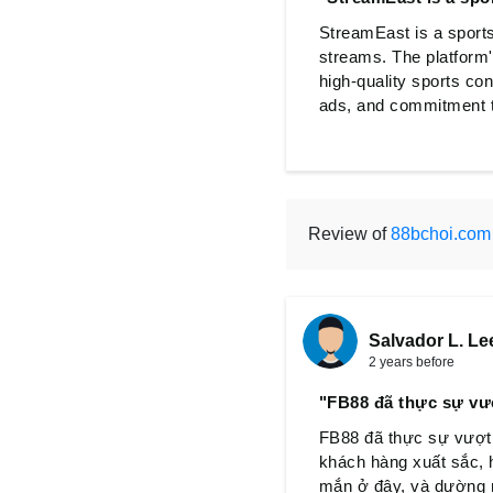
StreamEast is a sport
streams. The platform's
high-quality sports co
ads, and commitment to
Review of
88bchoi.com
Salvador L. Le
2 years before
"FB88 đã thực sự vư
FB88 đã thực sự vượt q
khách hàng xuất sắc, h
mắn ở đây, và dường n