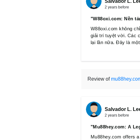
Salvador L. Le
2 years before
"W88oxi.com: Nền tả
W88oxi.com không chỉ 
giải trí tuyệt vời. Cá
lại lần nữa. Đây là mộ
Review of
mu88hey.co
Salvador L. Le
2 years before
"Mu88hey.com: A Lega
Mu88hey.com offers a l