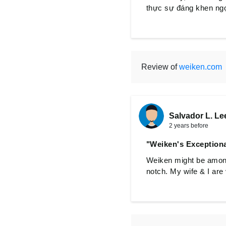
thực sự đáng khen ngợ
Review of
weiken.com
Salvador L. Le
2 years before
"Weiken's Exceptiona
Weiken might be among t
notch. My wife & I ar