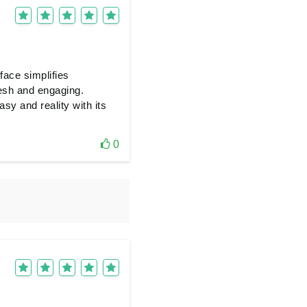
face simplifies
esh and engaging.
sy and reality with its
0