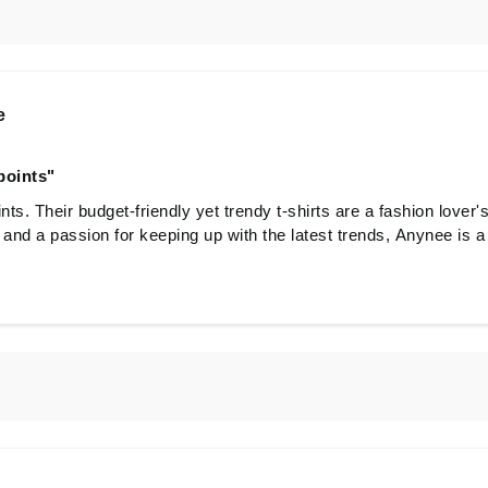
e
points"
ts. Their budget-friendly yet trendy t-shirts are a fashion lover
and a passion for keeping up with the latest trends, Anynee is a 