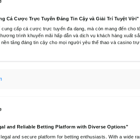
e
ng Cá Cược Trực Tuyến Đáng Tin Cậy và Giải Trí Tuyệt Vời"
cung cấp cá cược trực tuyến đa dạng, mà còn mang đến cho tô
c chương trình khuyến mãi hấp dẫn và dịch vụ khách hàng xuất s
t nền tảng đáng tin cậy cho mọi người yêu thể thao và casino trự
m
e
l and Reliable Betting Platform with Diverse Options"
egal and secure platform for betting enthusiasts. With a wide 