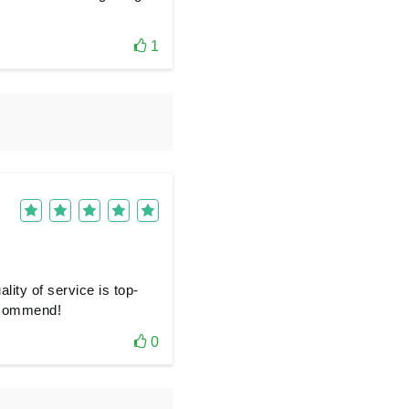
1
ity of service is top-
recommend!
0