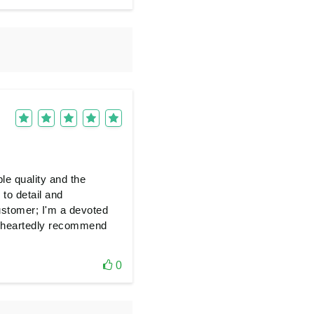
le quality and the
to detail and
ustomer; I'm a devoted
holeheartedly recommend
0