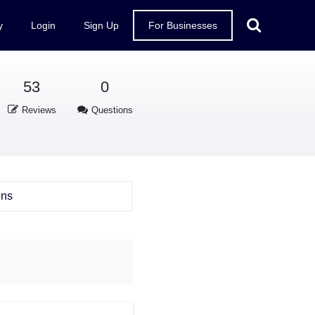
y
Login
Sign Up
For Businesses
53
0
Reviews
Questions
ons