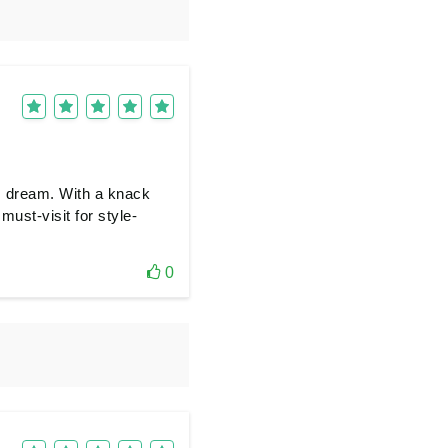
's dream. With a knack
must-visit for style-
0