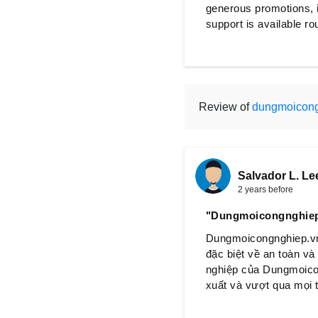
generous promotions, 
support is available ro
Review of
dungmoicong
Salvador L. Le
2 years before
"Dungmoicongnghiep.v
Dungmoicongnghiep.vn 
đặc biệt về an toàn v
nghiệp của Dungmoicon
xuất và vượt qua mọi 