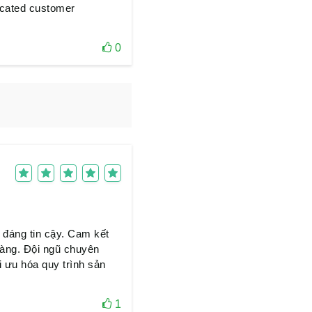
icated customer
0
 đáng tin cậy. Cam kết
hàng. Đội ngũ chuyên
 ưu hóa quy trình sản
1