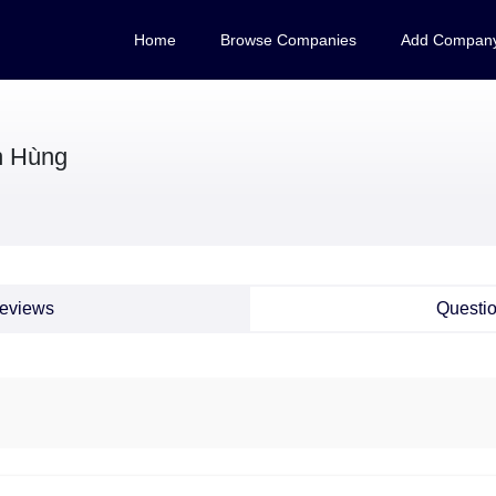
Home
Browse Companies
Add Compan
h Hùng
eviews
Questi