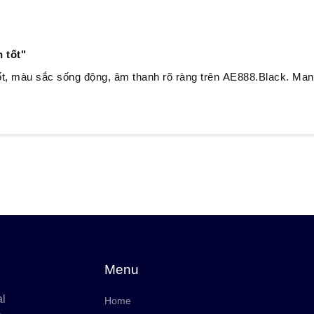
 tốt"
ốt, màu sắc sống động, âm thanh rõ ràng trên AE888.Black. Man
Menu
al
Home