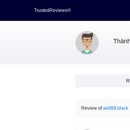
TrustedReviews®
Thàn
R
Review of
ae888.black