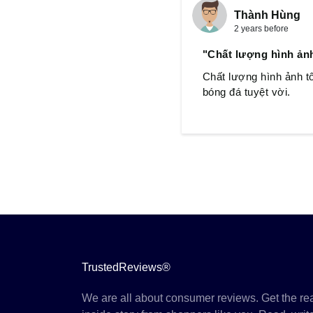
Thành Hùng
2 years before
"Chất lượng hình ảnh
Chất lượng hình ảnh t
bóng đá tuyệt vời.
TrustedReviews®
We are all about consumer reviews. Get the re