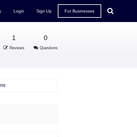
y
Login
Sign Up
For Businesses
1
0
Reviews
Questions
ons