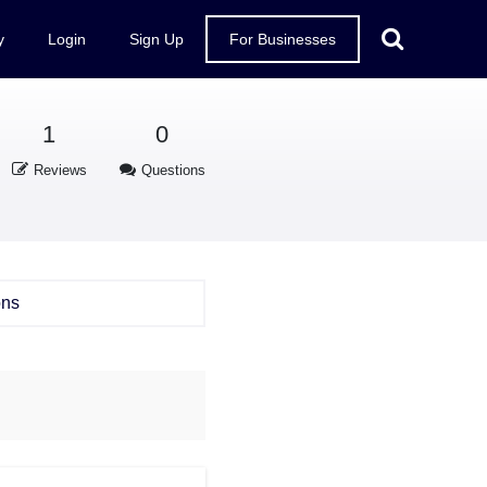
y
Login
Sign Up
For Businesses
1
0
Reviews
Questions
ons