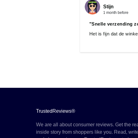
Stijn
1 month before
"Snelle verzending zo
Het is fijn dat de wink
TrustedReviews®
We are all about consumer reviews. Get the re
inside story from shoppers like you. Read, writ