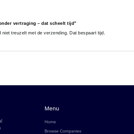
nder vertraging – dat scheelt tijd"
el niet treuzelt met de verzending. Dat bespaart tijd.
Menu
al
Home
e
Browse Companies