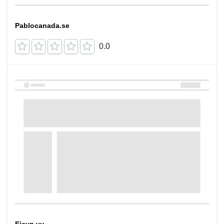
Pablocanada.se
0.0