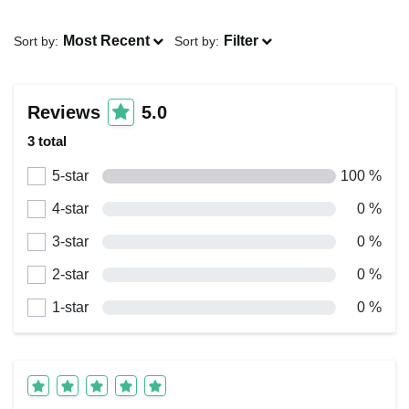
Most Recent
Filter
Sort by:
Sort by:
Reviews
5.0
3 total
5-star
100 %
4-star
0 %
3-star
0 %
2-star
0 %
1-star
0 %