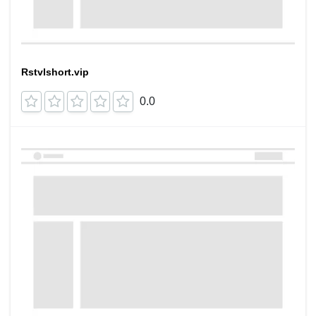
Rstvlshort.vip
0.0