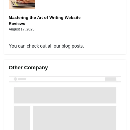
Mastering the Art of Writing Website
Reviews
August 17, 2023
You can check out
all our blog
posts.
Other Company