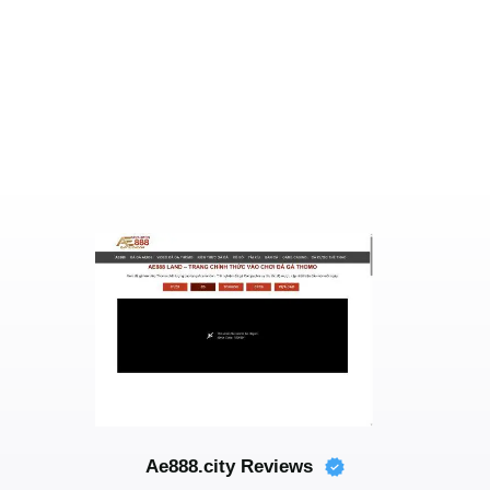
Ae888.city Reviews