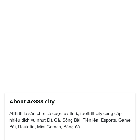
About Ae888.city
AE888 là sân chơi cá cược uy tín tại ae888.city cung cấp
nhiều dịch vụ như: Đá Gà, Sòng Bài, Tiến lên, Esports, Game
Bài, Roulette, Mini Games, Bóng đá.